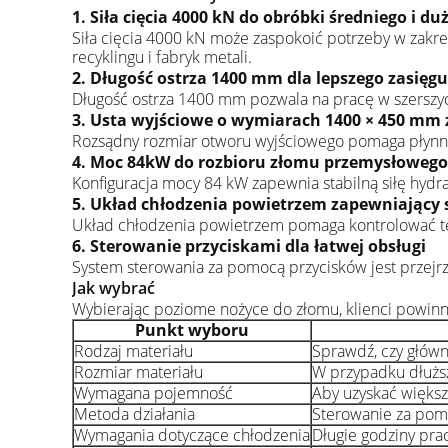
1. Siła cięcia 4000 kN do obróbki średniego i d
Siła cięcia 4000 kN może zaspokoić potrzeby w zakre
recyklingu i fabryk metali.
2. Długość ostrza 1400 mm dla lepszego zasięgu
Długość ostrza 1400 mm pozwala na pracę w szerszyc
3. Usta wyjściowe o wymiarach 1400 × 450 mm
Rozsądny rozmiar otworu wyjściowego pomaga płynnie
4. Moc 84kW do rozbioru złomu przemysłowego
Konfiguracja mocy 84 kW zapewnia stabilną siłę hydr
5. Układ chłodzenia powietrzem zapewniający 
Układ chłodzenia powietrzem pomaga kontrolować tem
6. Sterowanie przyciskami dla łatwej obsługi
System sterowania za pomocą przycisków jest przejrz
Jak wybrać
Wybierając poziome nożyce do złomu, klienci powinni
Punkt wyboru
Rodzaj materiału
Sprawdź, czy główny
Rozmiar materiału
W przypadku dłużs
Wymagana pojemność
Aby uzyskać większą
Metoda działania
Sterowanie za pomo
Wymagania dotyczące chłodzenia
Długie godziny pr