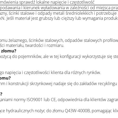
mówienia sprawdź lokalne napięcie i częstotliwość
podawania i kierunek wyładowania w zależności od miejsca pra
lazny, ścinki stalowe i odpady metali średniolekkich i potrzebuj
eśli materiał jest grubszy lub cięższy lub wymagania produkc
łomu żelaznego, ścinków stalowych, odpadów stalowych profilow
i materiału, twardości i rozmiaru.
o złomu?
ą do pojemników, ale w tej konfiguracji wykorzystuje się st
 napięcia i częstotliwości klienta dla różnych rynków.
łomu?
0 mm i konstrukcji skrzynkowej nadaje się do zakładów recyklin
e?
iami normy ISO9001 lub CE, odpowiednia dla klientów zagran
ce hydraulicznych nożyc do złomu Q43W-4000B, pomagając kl