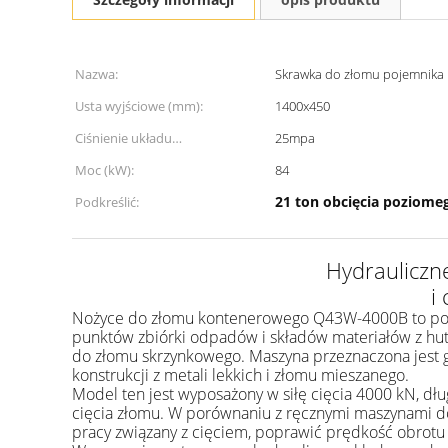
Nazwa:
Skrawka do złomu pojemnika
Usta wyjściowe (mm):
1400x450
Ciśnienie układu
25mpa
hydraulicznego:
Moc (kW):
84
21 ton obcięcia poziome
Podkreślić:
Hydrauliczn
i
Nożyce do złomu kontenerowego Q43W-4000B to pozio
punktów zbiórki odpadów i składów materiałów z hu
do złomu skrzynkowego. Maszyna przeznaczona jest g
konstrukcji z metali lekkich i złomu mieszanego.
Model ten jest wyposażony w siłę cięcia 4000 kN, dł
cięcia złomu. W porównaniu z ręcznymi maszynami d
pracy związany z cięciem, poprawić prędkość obrotu z