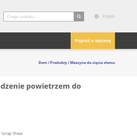
Polish
search
Poproś o wycenę
Dom
Produkty
Maszyna do cięcia złomu
/
/
odzenie powietrzem do
r Scrap Shear