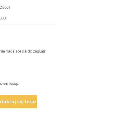
SO9001
00B
e nadające się do żeglugi
wów/miesiąc
taktuj się teraz