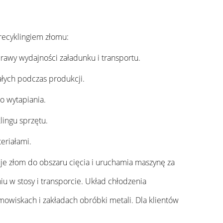
recyklingiem złomu:
awy wydajności załadunku i transportu.
łych podczas produkcji.
o wytapiania.
ingu sprzętu.
eriałami.
e złom do obszaru cięcia i uruchamia maszynę za
niu w stosy i transporcie. Układ chłodzenia
owiskach i zakładach obróbki metali. Dla klientów