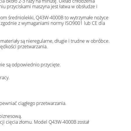
ia około 2-3 razy na minutę. Układ chłodzenia
u przyciskami maszyna jest łatwa w obsłudze i
 i złom średniolekki, Q43W-4000B to wytrzymałe nożyce
na zgodnie z wymaganiami normy ISO9001 lub CE dla
materiały są nieregularne, długie i trudne w obróbce.
ędkości przetwarzania.
 nie są odpowiednio przycięte.
racy.
pewniać ciągłego przetwarzania.
 biznesową.
acji cięcia złomu. Model Q43W-4000B został