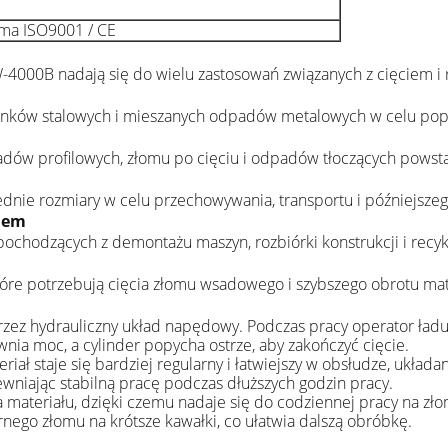
ma ISO9001 / CE
000B nadają się do wielu zastosowań związanych z cięciem i 
ścinków stalowych i mieszanych odpadów metalowych w celu popr
adów profilowych, złomu po cięciu i odpadów tłoczących powsta
dnie rozmiary w celu przechowywania, transportu i późniejszeg
giem
chodzących z demontażu maszyn, rozbiórki konstrukcji i recykl
tóre potrzebują cięcia złomu wsadowego i szybszego obrotu mat
ez hydrauliczny układ napędowy. Podczas pracy operator ładuj
ia moc, a cylinder popycha ostrze, aby zakończyć cięcie.
iał staje się bardziej regularny i łatwiejszy w obsłudze, układa
wniając stabilną pracę podczas dłuższych godzin pracy.
ateriału, dzięki czemu nadaje się do codziennej pracy na złom
arnego złomu na krótsze kawałki, co ułatwia dalszą obróbkę.