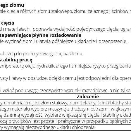
użego złomu
sie cięcia różnych złomu stalowego, złomu żelaznego i ścinków 
 cięcia
h materiałach i poprawia wydajność pojedynczego cięcia, ogran
 zapewniające płynne rozładowanie
 wycinać złom i ułatwia późniejsze układanie i przenoszenie.
auliczną do przemysłowego cięcia złomu.
stabilną pracę
peraturę oleju hydraulicznego i zmniejsza ryzyko przegrzania 
ysty i łatwy w obsłudze, dzięki czemu jest odpowiedni dla oper
 wziąć pod uwagę rzeczywiste warunki materiałowe, a nie tylko
Zalecenie
m materiałem jest złom stalowy, złom żelazny, ścinki blachy sta
zego materiału wybierz maszynę z dłuższym ostrzem i większy
 dzienną wydajność, wybierz większą siłę cięcia i stabilny ukła
cą przycisków jest proste i praktyczne w przypadku ogólnych 
acy wymagają niezawodnego układu chłodzenia