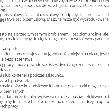
o ciśnieniu w układzie hydraulicznym 25 MPa i prędkości cięc
draulicznego podczas dłuższych godzin pracy. Dzięki sterowani
ingu.
 pręty stalowe, ścinki blach stalowych, odpady stali profilowej
obsługę i trwałość przemysłową. Maszyna może być wyprodukowa
zęsto stają przed tym samym problemem: ilość złomu rośnie, ale 
zne, a małe maszyny do cięcia mogą nie zapewniać wymaganej pr
 transportu
o i złom konstrukcyjny zajmują zbyt dużo miejsca na placu, jeśli
 dla bezpieczeństwa
j pracy i może powodować iskry, dym i zagrożenia w miejscu p
adowania
wki lub kontenera podczas załadunku.
ększych podwórek
 małe nożyce krokodylkowe lub proste przecinarki mogą nie za
w pieniężnych
sprzedać, może to mieć wpływ na rotację zapasów i efektywność
ajnych hydraulicznych nożyc do złomu do średnich i dużych oper
kach pracy.