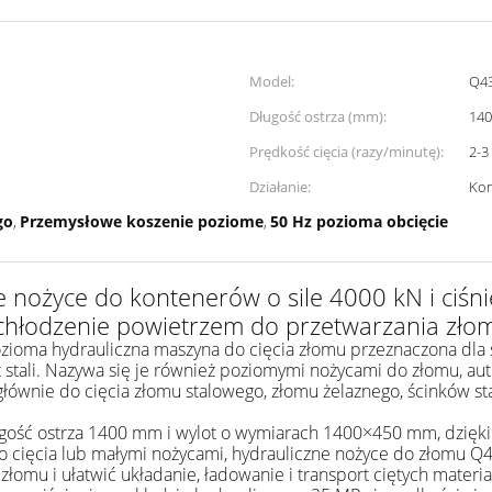
Model:
Q4
Długość ostrza (mm):
14
Prędkość cięcia (razy/minutę):
2-3
Działanie:
Kon
go
Przemysłowe koszenie poziome
50 Hz pozioma obcięcie
,
,
e nożyce do kontenerów o sile 4000 kN i ciśn
 chłodzenie powietrzem do przetwarzania zło
ma hydrauliczna maszyna do cięcia złomu przeznaczona dla sk
t stali. Nazywa się je również poziomymi nożycami do złomu, 
łównie do cięcia złomu stalowego, złomu żelaznego, ścinków s
ugość ostrza 1400 mm i wylot o wymiarach 1400×450 mm, dzięki
o cięcia lub małymi nożycami, hydrauliczne nożyce do złomu 
łomu i ułatwić układanie, ładowanie i transport ciętych materi