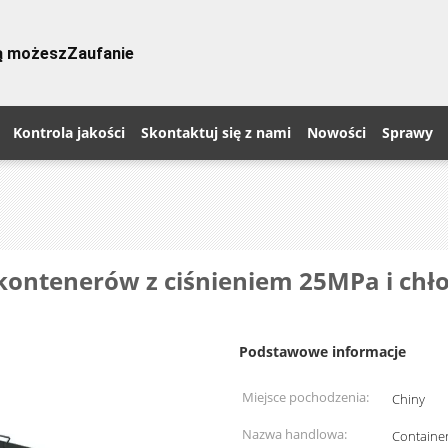
rą możesz
Zaufanie
Kontrola jakości
Skontaktuj się z nami
Nowości
Sprawy
kontenerów z ciśnieniem 25MPa i chł
Podstawowe informacje
Miejsce pochodzenia:
Chiny
Nazwa handlowa:
Containe