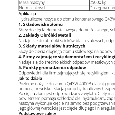
Masa maszyny
25000 kg
Norma jakości
Dostępna nor
Aplikacja
Hydrauliczne nożyce do złomu kontenerowego Q43W-4
1. Składowiska złomu
Służy do cięcia złomu stalowego, złomu żelaznego, 
2. Zakłady Obróbki Metali
Nadaje się do obróbki ścinków blach stalowych, odp
3. Składy materiałów hutniczych
Służy do cięcia długiego złomu stalowego na odpowie
4. Firmy zajmujące się demontażem i recyklin
Nadaje się do średniolekkich odpadów metalowych po
5. Punkty gromadzenia odpadów
Odpowiedni dla firm zajmujących się recyklingiem, k
Jak to działa
Poziome nożyce do złomu Q43W-4000B działają poprz
pomocą przycisku. Stacja pomp hydraulicznych zapewn
Po cięciu złom jest odprowadzany z wylotu. Cięty mater
powietrzem pomaga schłodzić olej hydrauliczny, zape
Maszyna wykonuje cięcie na zimno bez podgrzewania m
jego główną wartością jest cięcie długiego i nieregul
Podstawowe zalety