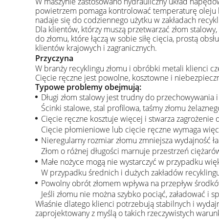
W maszynie zastosowano hydrauliczny układ napędowy 
powietrzem pomaga kontrolować temperaturę oleju hy
nadaje się do codziennego użytku w zakładach recykl
Dla klientów, którzy muszą przetwarzać złom stalowy,
do złomu, które łączą w sobie siłę cięcia, prostą 
klientów krajowych i zagranicznych.
Przyczyna
W branży recyklingu złomu i obróbki metali klienci c
Cięcie ręczne jest powolne, kosztowne i niebezpiec
Typowe problemy obejmują:
Długi złom stalowy jest trudny do przechowywania i
Ścinki stalowe, stal profilowa, taśmy złomu żelazneg
Cięcie ręczne kosztuje więcej i stwarza zagrożenie
Cięcie płomieniowe lub cięcie ręczne wymaga więce
Nieregularny rozmiar złomu zmniejsza wydajność ł
Złom o różnej długości marnuje przestrzeń ciężaró
Małe nożyce mogą nie wystarczyć w przypadku wi
W przypadku średnich i dużych zakładów recyklingu
Powolny obrót złomem wpływa na przepływ środkó
Jeśli złomu nie można szybko pociąć, załadować i 
Właśnie dlatego klienci potrzebują stabilnych i wyd
zaprojektowany z myślą o takich rzeczywistych warun