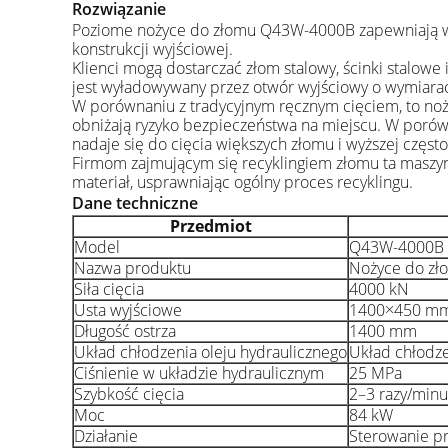
Rozwiązanie
Poziome nożyce do złomu Q43W-4000B zapewniają wyda
konstrukcji wyjściowej.
Klienci mogą dostarczać złom stalowy, ścinki stalowe 
jest wyładowywany przez otwór wyjściowy o wymiarach
W porównaniu z tradycyjnym ręcznym cięciem, to noż
obniżają ryzyko bezpieczeństwa na miejscu. W porówn
nadaje się do cięcia większych złomu i wyższej często
Firmom zajmującym się recyklingiem złomu ta maszyna
materiał, usprawniając ogólny proces recyklingu.
Dane techniczne
Przedmiot
Model
Q43W-4000B
Nazwa produktu
Nożyce do zł
Siła cięcia
4000 kN
Usta wyjściowe
1400×450 m
Długość ostrza
1400 mm
Układ chłodzenia oleju hydraulicznego
Układ chłodz
Ciśnienie w układzie hydraulicznym
25 MPa
Szybkość cięcia
2–3 razy/minu
Moc
84 kW
Działanie
Sterowanie pr