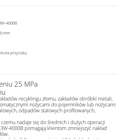
3W-4000B
00 mm
trola przycisku
ieniu 25 MPa
mu
ładów recyklingu złomu, zakładów obróbki metali,
automatycznymi nożycami do pojemników lub nożycami
talowych, odpadów stalowych profilowanych,
 czemu nadaje się do średnich i dużych operacji
Q43W-4000B pomagają klientom zmniejszyć nakład
ałów.