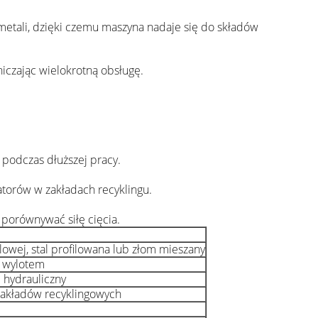
metali, dzięki czemu maszyna nadaje się do składów
iczając wielokrotną obsługę.
podczas dłuższej pracy.
atorów w zakładach recyklingu.
 porównywać siłę cięcia.
lowej, stal profilowana lub złom mieszany
m wylotem
d hydrauliczny
zakładów recyklingowych