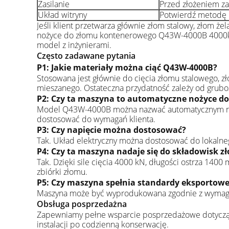
Zasilanie
Przed złożeniem za
Układ witryny
Potwierdź metodę 
Jeśli klient przetwarza głównie złom stalowy, złom że
nożyce do złomu kontenerowego Q43W-4000B 4000kN. J
model z inżynierami.
Często zadawane pytania
P1: Jakie materiały można ciąć Q43W-4000B?
Stosowana jest głównie do cięcia złomu stalowego, z
mieszanego. Ostateczna przydatność zależy od grubośc
P2: Czy ta maszyna to automatyczne nożyce d
Model Q43W-4000B można nazwać automatycznym nożyc
dostosować do wymagań klienta.
P3: Czy napięcie można dostosować?
Tak. Układ elektryczny można dostosować do lokalnego
P4: Czy ta maszyna nadaje się do składowisk z
Tak. Dzięki sile cięcia 4000 kN, długości ostrza 140
zbiórki złomu.
P5: Czy maszyna spełnia standardy eksportow
Maszyna może być wyprodukowana zgodnie z wymagan
Obsługa posprzedażna
Zapewniamy pełne wsparcie posprzedażowe dotyczą
instalacji po codzienną konserwację.