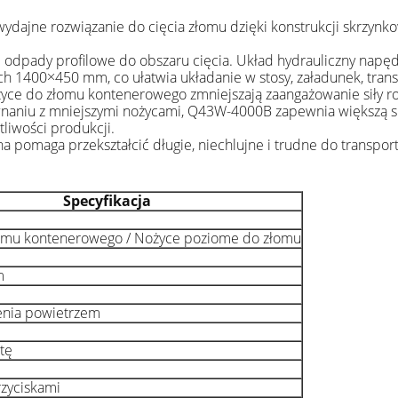
jne rozwiązanie do cięcia złomu dzięki konstrukcji skrzynkowe
i odpady profilowe do obszaru cięcia. Układ hydrauliczny napędz
 1400×450 mm, co ułatwia układanie w stosy, załadunek, transp
yce do złomu kontenerowego zmniejszają zaangażowanie siły ro
aniu z mniejszymi nożycami, Q43W-4000B zapewnia większą siłę 
tliwości produkcji.
 pomaga przekształcić długie, niechlujne i trudne do transpor
Specyfikacja
omu kontenerowego / Nożyce poziome do złomu
m
enia powietrzem
tę
zyciskami