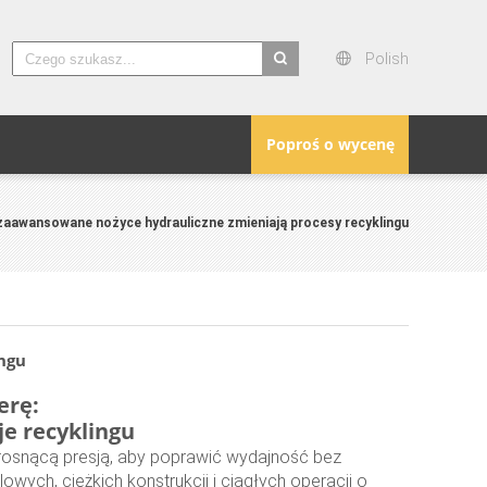
Polish
search
Poproś o wycenę
zaawansowane nożyce hydrauliczne zmieniają procesy recyklingu
ngu
erę:
e recyklingu
rosnącą presją, aby poprawić wydajność bez
wych, ciężkich konstrukcji i ciągłych operacji o