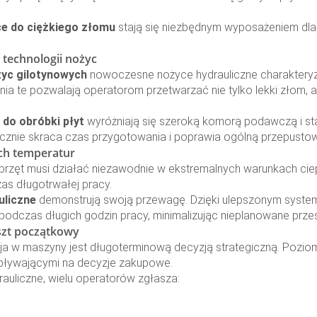
e do ciężkiego złomu
stają się niezbędnym wyposażeniem dla ś
technologii nożyc
yc gilotynowych
nowoczesne nożyce hydrauliczne charakteryzu
a te pozwalają operatorom przetwarzać nie tylko lekki złom, ale
do obróbki płyt
wyróżniają się szeroką komorą podawczą i st
znie skraca czas przygotowania i poprawia ogólną przepusto
ch temperatur
i, sprzęt musi działać niezawodnie w ekstremalnych warunkach c
as długotrwałej pracy.
liczne
demonstrują swoją przewagę. Dzięki ulepszonym system
podczas długich godzin pracy, minimalizując nieplanowane przes
oszt początkowy
ycja w maszyny jest długoterminową decyzją strategiczną. Pozio
pływającymi na decyzje zakupowe.
auliczne, wielu operatorów zgłasza: