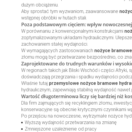
dużym obciążeniu.
Aby sprostać tym wyzwaniom, zaawansowane
nożyc
wstępnej obróbki w hutach stali.
Poza podstawowym cięciem: wpływ nowoczesnej 
W porównaniu z konwencjonalnymi konstrukcjami
noż
zoptymalizowanymi układami hydraulicznymi. Ulepszeni
zachowaniem stałej wydajności.
W wymagających zastosowaniach
nożyce bramowe 
złomu mogą być przetwarzane bezpośrednio, co znac
Zaprojektowane do trudnych warunków i wysoki
W regionach takich jak Bliski Wschód i części Afryk
doświadczają przegrzania i spadku wydajności podcz
Właśnie tutaj
przemysłowe nożyce bramowe hydrau
hydraulicznym, zapewniają stabilną wydajność nawet 
Wartość długoterminowa liczy się bardziej niż k
Dla firm zajmujących się recyklingiem złomu, inwest
konserwacyjne są obecnie krytycznymi czynnikami w
Po przejściu na nowoczesne, wytrzymałe nożyce hydr
Wyższą wydajność przetwarzania na zmianę
Zmniejszone uzależnienie od pracy