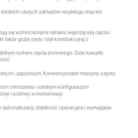
rednich i dużych zakładów recyklingu oraz linii
ją się wzmocnionymi ramami, większą siłą cięcia i
 także grube płyty i stal konstrukcyjną z
abilnym ruchem cięcia pionowego. Duże kawałki
wość.
ieplnych i zapylonych. Konwencjonalne maszyny często
om chłodzenia i solidnym konfiguracjom
toje i przerwy w konserwacji.
m automatyzacji, stabilność operacyjna i wymagania