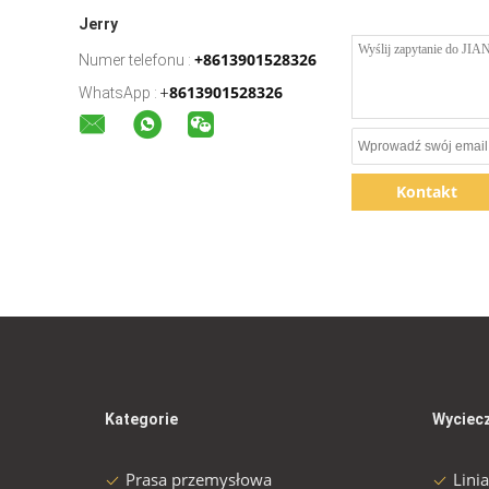
Jerry
+8613901528326
Numer telefonu :
8613901528326
WhatsApp :
+
Kontakt
Kategorie
Wyciecz
Prasa przemysłowa
Lini