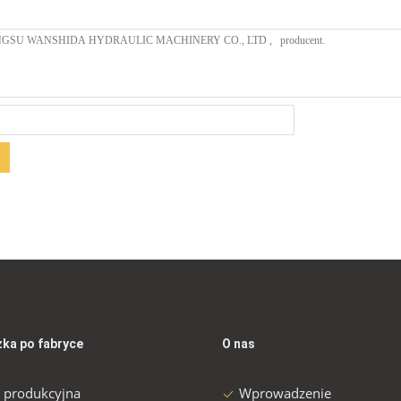
ka po fabryce
O nas
a produkcyjna
Wprowadzenie