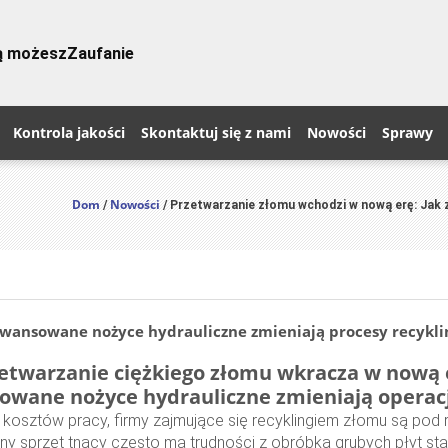
rą możesz
Zaufanie
Kontrola jakości
Skontaktuj się z nami
Nowości
Sprawy
Dom
Nowości
/
/ Przetwarzanie złomu wchodzi w nową erę: Jak 
awansowane nożyce hydrauliczne zmieniają procesy recykli
etwarzanie ciężkiego złomu wkracza w nową 
owane nożyce hydrauliczne zmieniają operacj
osztów pracy, firmy zajmujące się recyklingiem złomu są pod 
ny sprzęt tnący często ma trudności z obróbką grubych płyt stalo