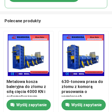
Polecane produkty
Do domu
Metalowa kosza
630-tonowa prasa do
baleryjna do złomu z
złomu z komorą
siłą cięcia 4000 KN i
prasowania o
Produkty
automatycznym
wymiarach
systemem
5000x1750x950 mm
Wyślij zapytanie
Wyślij zapytanie
operacyjnym PLC
do recyklingu złomu
O nas
stalowego i