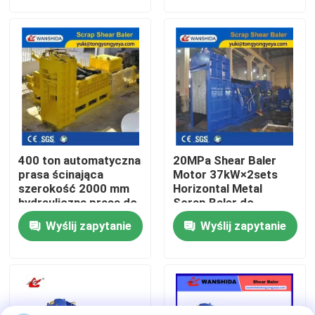
przygotowania wsadu
piecowego
Wycieczka po fabryce
Kontrola jakości
Skontaktuj się z nami
400 ton automatyczna
20MPa Shear Baler
Nowości
prasa ścinająca
Motor 37kW×2sets
szerokość 2000 mm
Horizontal Metal
hydrauliczna prasa do
Scrap Baler do
belowania
recyklingu ciężkiego
Sprawy
Wyślij zapytanie
Wyślij zapytanie
złomu
Poproś o wycenę
Prasa przemysłowa