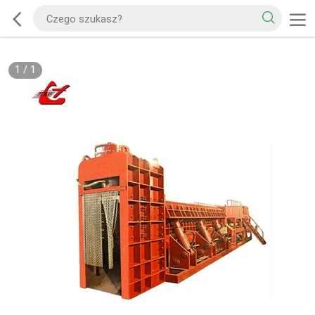
1
/
1